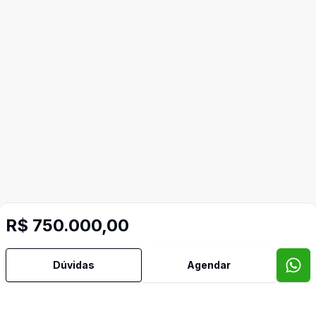
R$ 750.000,00
Corretor
Dúvidas
Agendar
Cia do Imóvel