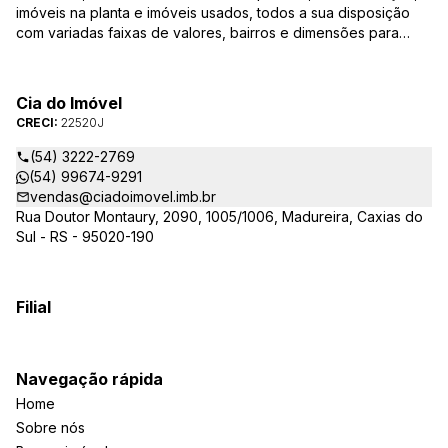
imóveis na planta e imóveis usados, todos a sua disposição
com variadas faixas de valores, bairros e dimensões para
melhor atender as suas necessidades e anseios. Ao nos
procurar, nossos corretores – credenciados ao CRECI-RS –
estarão sempre prontos para responder-lhe todas as suas
Cia do Imóvel
dúvidas sobre casas, apartamentos, terrenos, salas comerciais
CRECI:
22520J
e outros produtos imobiliários.
(54) 3222-2769
(54) 99674-9291
vendas@ciadoimovel.imb.br
Rua Doutor Montaury, 2090, 1005/1006, Madureira, Caxias do
Sul - RS - 95020-190
Filial
Navegação rápida
Home
Sobre nós