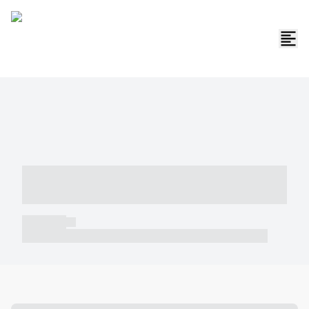
----- ----- -- ------ ---- ---- -- ----- -----
----- --- ------
----- -----
----- ----- -- ------ ---- ---- -- ----- ----- ----- --- ------