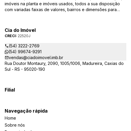
imóveis na planta e imóveis usados, todos a sua disposição
com variadas faixas de valores, bairros e dimensões para
melhor atender as suas necessidades e anseios. Ao nos
procurar, nossos corretores – credenciados ao CRECI-RS –
estarão sempre prontos para responder-lhe todas as suas
Cia do Imóvel
dúvidas sobre casas, apartamentos, terrenos, salas comerciais
CRECI:
22520J
e outros produtos imobiliários.
(54) 3222-2769
(54) 99674-9291
vendas@ciadoimovel.imb.br
Rua Doutor Montaury, 2090, 1005/1006, Madureira, Caxias do
Sul - RS - 95020-190
Filial
Navegação rápida
Home
Sobre nós