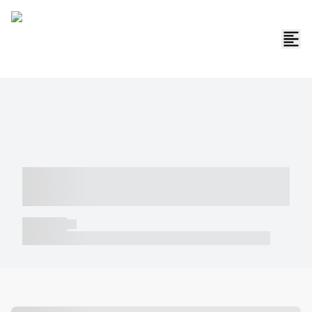
----- ----- -- ------ ---- ---- -- ----- -----
----- --- ------
----- -----
----- ----- -- ------ ---- ---- -- ----- ----- ----- --- ------