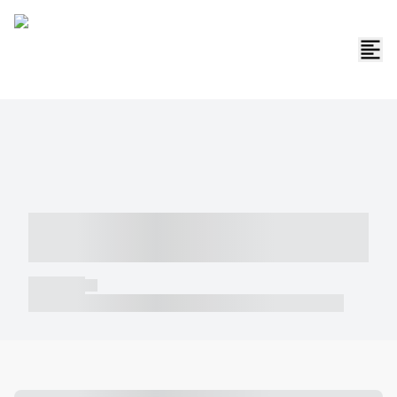
----- ----- -- ------ ---- ---- -- ----- -----
----- --- ------
----- -----
----- ----- -- ------ ---- ---- -- ----- ----- ----- --- ------