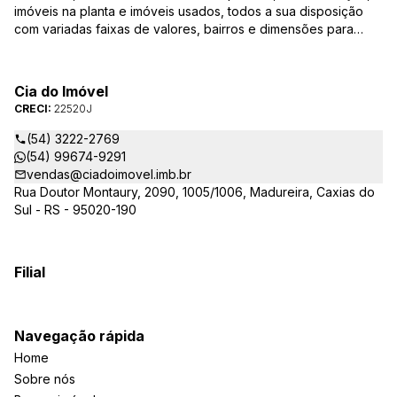
imóveis na planta e imóveis usados, todos a sua disposição
com variadas faixas de valores, bairros e dimensões para
melhor atender as suas necessidades e anseios. Ao nos
procurar, nossos corretores – credenciados ao CRECI-RS –
estarão sempre prontos para responder-lhe todas as suas
Cia do Imóvel
dúvidas sobre casas, apartamentos, terrenos, salas comerciais
CRECI:
22520J
e outros produtos imobiliários.
(54) 3222-2769
(54) 99674-9291
vendas@ciadoimovel.imb.br
Rua Doutor Montaury, 2090, 1005/1006, Madureira, Caxias do
Sul - RS - 95020-190
Filial
Navegação rápida
Home
Sobre nós