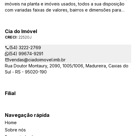
imóveis na planta e imóveis usados, todos a sua disposição
com variadas faixas de valores, bairros e dimensões para
melhor atender as suas necessidades e anseios. Ao nos
procurar, nossos corretores – credenciados ao CRECI-RS –
estarão sempre prontos para responder-lhe todas as suas
Cia do Imóvel
dúvidas sobre casas, apartamentos, terrenos, salas comerciais
CRECI:
22520J
e outros produtos imobiliários.
(54) 3222-2769
(54) 99674-9291
vendas@ciadoimovel.imb.br
Rua Doutor Montaury, 2090, 1005/1006, Madureira, Caxias do
Sul - RS - 95020-190
Filial
Navegação rápida
Home
Sobre nós