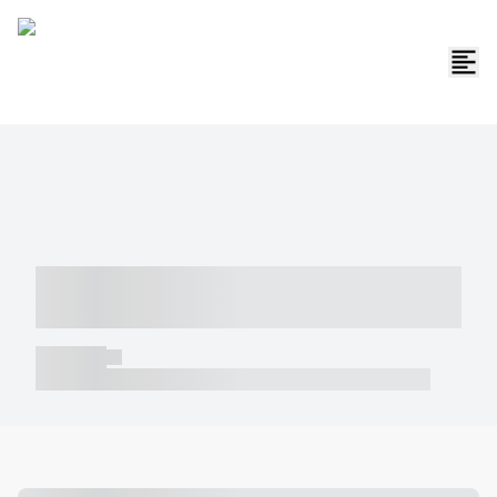
----- ----- -- ------ ---- ---- -- ----- -----
----- --- ------
----- -----
----- ----- -- ------ ---- ---- -- ----- ----- ----- --- ------