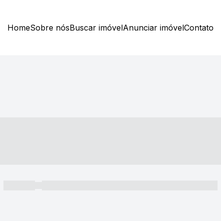
Home
Sobre nós
Buscar imóvel
Anunciar imóvel
Contato
----- ---- ---- -- ----
----- -----
----- ----- -- ------ ---- ---- -- ----- ----- ----- --- ------