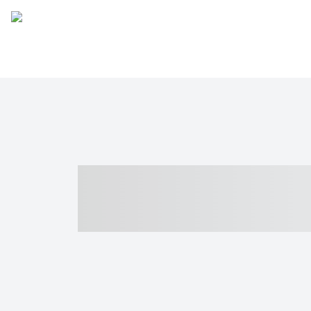
----- ----- -- -
- ------