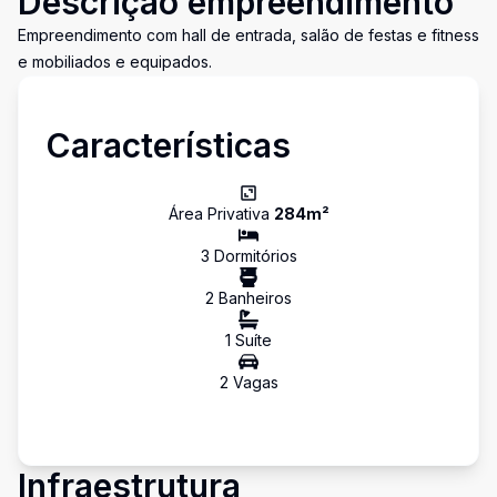
Descrição empreendimento
Empreendimento com hall de entrada, salão de festas e fitness
e mobiliados e equipados.
Características
Área Privativa
284
m²
3
Dormitório
s
2
Banheiro
s
1
Suíte
2
Vaga
s
Infraestrutura