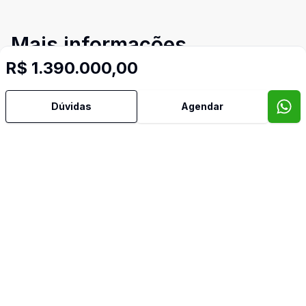
Mais informações
R$ 1.390.000,00
Área de Serviço
Dúvidas
Agendar
Banheiro Social
Churrasqueira
Cozinha Americana
Espera para Split
Leste
Norte