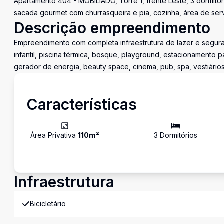
Apartamento 404 - MOBILIADO, Torre 1, frente Leste, 3 dormitór
sacada gourmet com churrasqueira e pia, cozinha, área de ser
Descrição empreendimento
Empreendimento com completa infraestrutura de lazer e seguranç
infantil, piscina térmica, bosque, playground, estacionamento p
gerador de energia, beauty space, cinema, pub, spa, vestiários
Características
Área Privativa
110
m²
3
Dormitório
s
Infraestrutura
Bicicletário