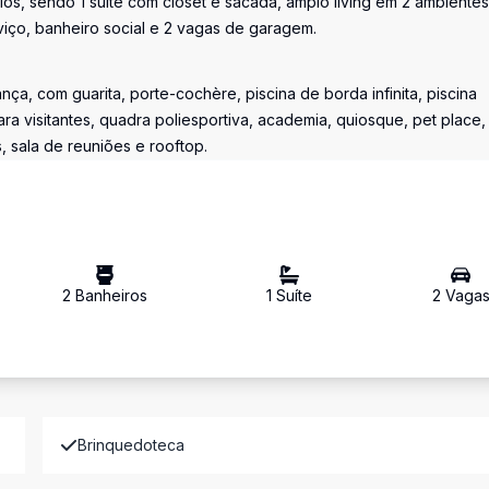
ios, sendo 1 suíte com closet e sacada, amplo living em 2 ambientes
viço, banheiro social e 2 vagas de garagem.
a, com guarita, porte-cochère, piscina de borda infinita, piscina
ara visitantes, quadra poliesportiva, academia, quiosque, pet place,
, sala de reuniões e rooftop.
2
Banheiro
s
1
Suíte
2
Vaga
Brinquedoteca