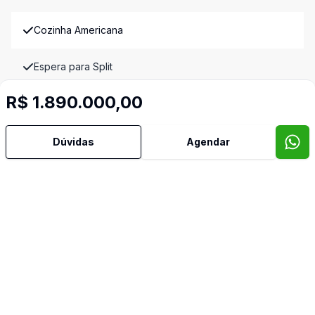
Cozinha Americana
Espera para Split
R$ 1.890.000,00
Lareira
Lavabo
Dúvidas
Agendar
Norte
Sul
Imóveis semelhantes
Confira imóveis semelhantes