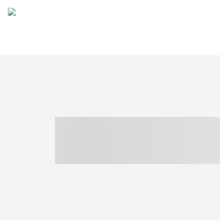
----- ----- -- -
- ------