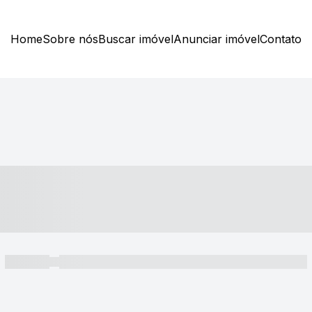
Home
Sobre nós
Buscar imóvel
Anunciar imóvel
Contato
----- ---- ---- -- ----
----- -----
----- ----- -- ------ ---- ---- -- ----- ----- ----- --- ------