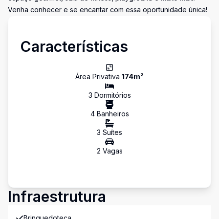
Venha conhecer e se encantar com essa oportunidade única!
Características
Área Privativa
174
m²
3
Dormitório
s
4
Banheiro
s
3
Suíte
s
2
Vaga
s
Infraestrutura
Brinquedoteca