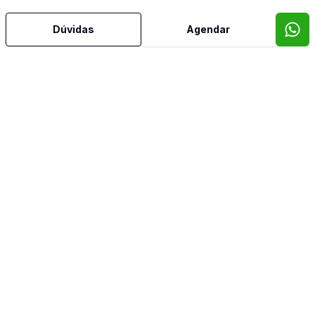
Banheiro Social
Dúvidas
Agendar
Calefação
Churrasqueira
Copa
Cozinha
Leste
Split
Suíte Master