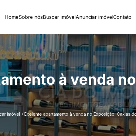
Home
Sobre nós
Buscar imóvel
Anunciar imóvel
Contato
tamento à venda no
car imóvel
Exelente apartamento à venda no Exposição, Caxias do