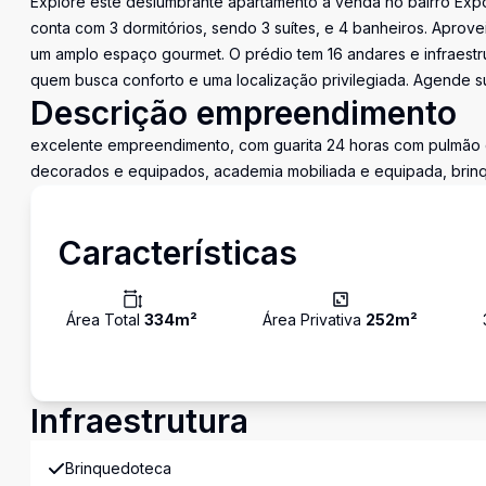
Explore este deslumbrante apartamento à venda no bairro Expo
conta com 3 dormitórios, sendo 3 suítes, e 4 banheiros. Aprov
um amplo espaço gourmet. O prédio tem 16 andares e infraestrut
quem busca conforto e uma localização privilegiada. Agende su
Descrição empreendimento
excelente empreendimento, com guarita 24 horas com pulmão d
decorados e equipados, academia mobiliada e equipada, brinq
Características
Área Total
334
m²
Área Privativa
252
m²
Infraestrutura
Brinquedoteca