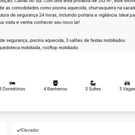
sição, Caxias do Sul. Com uma área privativa de 252 m², este imóv
eite as comodidades como piscina aquecida, churrasqueira na sacad
ura de segurança 24 horas, incluindo portaria e vigilância. Ideal pa
a visita e venha conhecer seu novo lar!
e segurança, piscina aquecida, 3 salões de festas mobiliados
uedoteca mobiliada, rooftop mobiliado.
3
Dormitório
s
4
Banheiro
s
3
Suíte
s
3
Vaga
Elevador