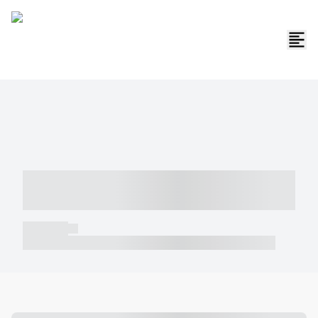
----- ----- -- ------ ---- ---- -- ----- -----
----- --- ------
----- -----
----- ----- -- ------ ---- ---- -- ----- ----- ----- --- ------