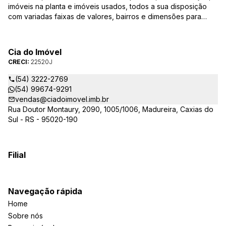
imóveis na planta e imóveis usados, todos a sua disposição
com variadas faixas de valores, bairros e dimensões para
melhor atender as suas necessidades e anseios. Ao nos
procurar, nossos corretores – credenciados ao CRECI-RS –
estarão sempre prontos para responder-lhe todas as suas
Cia do Imóvel
dúvidas sobre casas, apartamentos, terrenos, salas comerciais
CRECI:
22520J
e outros produtos imobiliários.
(54) 3222-2769
(54) 99674-9291
vendas@ciadoimovel.imb.br
Rua Doutor Montaury, 2090, 1005/1006, Madureira, Caxias do
Sul - RS - 95020-190
Filial
Navegação rápida
Home
Sobre nós