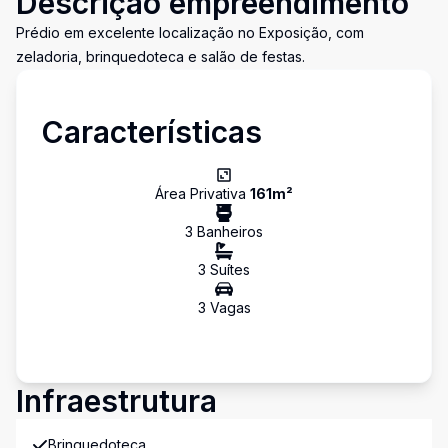
Descrição empreendimento
Prédio em excelente localização no Exposição, com
zeladoria, brinquedoteca e salão de festas.
Características
Área Privativa
161
m²
3
Banheiro
s
3
Suíte
s
3
Vaga
s
Infraestrutura
Brinquedoteca