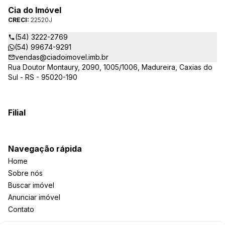
estarão sempre prontos para responder-lhe todas as suas
Cia do Imóvel
dúvidas sobre casas, apartamentos, terrenos, salas comerciais
CRECI:
22520J
e outros produtos imobiliários.
(54) 3222-2769
(54) 99674-9291
vendas@ciadoimovel.imb.br
Rua Doutor Montaury, 2090, 1005/1006, Madureira, Caxias do
Sul - RS - 95020-190
Filial
Navegação rápida
Home
Sobre nós
Buscar imóvel
Anunciar imóvel
Contato