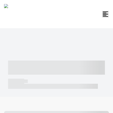
----- ----- -- ------ ---- ---- -- ----- -----
----- --- ------
----- -----
----- ----- -- ------ ---- ---- -- ----- ----- ----- --- ------