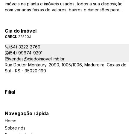
imóveis na planta e imóveis usados, todos a sua disposição
com variadas faixas de valores, bairros e dimensões para
melhor atender as suas necessidades e anseios. Ao nos
procurar, nossos corretores – credenciados ao CRECI-RS –
estarão sempre prontos para responder-lhe todas as suas
Cia do Imóvel
dúvidas sobre casas, apartamentos, terrenos, salas comerciais
CRECI:
22520J
e outros produtos imobiliários.
(54) 3222-2769
(54) 99674-9291
vendas@ciadoimovel.imb.br
Rua Doutor Montaury, 2090, 1005/1006, Madureira, Caxias do
Sul - RS - 95020-190
Filial
Navegação rápida
Home
Sobre nós