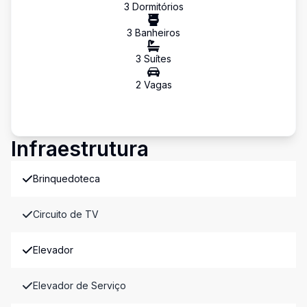
3
Dormitório
s
3
Banheiro
s
3
Suíte
s
2
Vaga
s
Infraestrutura
Brinquedoteca
Circuito de TV
Elevador
Elevador de Serviço