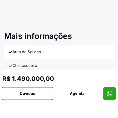
Mais informações
Área de Serviço
Churrasqueira
R$ 1.490.000,00
Copa Cozinha
Espera para Split
Dúvidas
Agendar
Lavabo