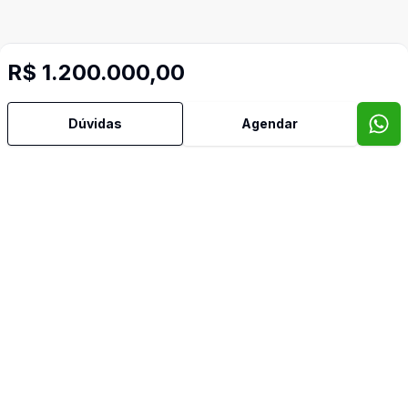
R$ 1.200.000,00
Dúvidas
Agendar
Mais informações
Leste