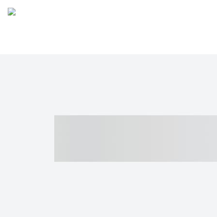
----- ----- -- -
- ------