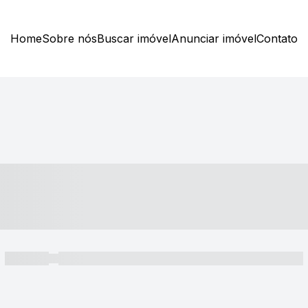
Home
Sobre nós
Buscar imóvel
Anunciar imóvel
Contato
----- ---- ---- -- ----
----- -----
----- ----- -- ------ ---- ---- -- ----- ----- ----- --- ------