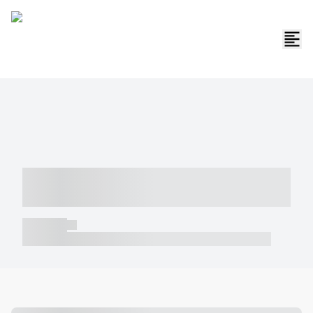
----- ----- -- ------ ---- ---- -- ----- -----
----- --- ------
----- -----
----- ----- -- ------ ---- ---- -- ----- ----- ----- --- ------