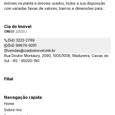
imóveis na planta e imóveis usados, todos a sua disposição
com variadas faixas de valores, bairros e dimensões para
melhor atender as suas necessidades e anseios. Ao nos
procurar, nossos corretores – credenciados ao CRECI-RS –
estarão sempre prontos para responder-lhe todas as suas
Cia do Imóvel
dúvidas sobre casas, apartamentos, terrenos, salas comerciais
CRECI:
22520J
e outros produtos imobiliários.
(54) 3222-2769
(54) 99674-9291
vendas@ciadoimovel.imb.br
Rua Doutor Montaury, 2090, 1005/1006, Madureira, Caxias do
Sul - RS - 95020-190
Filial
Navegação rápida
Home
Sobre nós