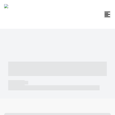
----- ----- -- ------ ---- ---- -- ----- -----
----- --- ------
----- -----
----- ----- -- ------ ---- ---- -- ----- ----- ----- --- ------