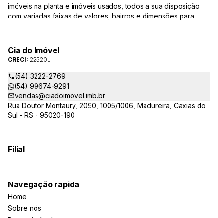
imóveis na planta e imóveis usados, todos a sua disposição
com variadas faixas de valores, bairros e dimensões para
melhor atender as suas necessidades e anseios. Ao nos
procurar, nossos corretores – credenciados ao CRECI-RS –
estarão sempre prontos para responder-lhe todas as suas
Cia do Imóvel
dúvidas sobre casas, apartamentos, terrenos, salas comerciais
CRECI:
22520J
e outros produtos imobiliários.
(54) 3222-2769
(54) 99674-9291
vendas@ciadoimovel.imb.br
Rua Doutor Montaury, 2090, 1005/1006, Madureira, Caxias do
Sul - RS - 95020-190
Filial
Navegação rápida
Home
Sobre nós