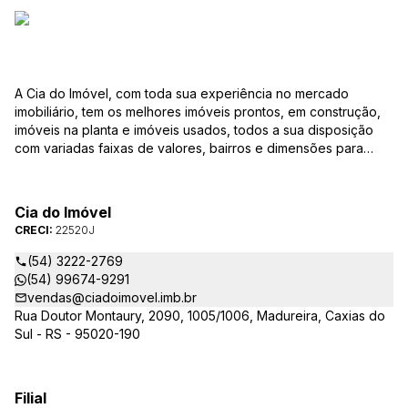
A Cia do Imóvel, com toda sua experiência no mercado
imobiliário, tem os melhores imóveis prontos, em construção,
imóveis na planta e imóveis usados, todos a sua disposição
com variadas faixas de valores, bairros e dimensões para
melhor atender as suas necessidades e anseios. Ao nos
procurar, nossos corretores – credenciados ao CRECI-RS –
estarão sempre prontos para responder-lhe todas as suas
Cia do Imóvel
dúvidas sobre casas, apartamentos, terrenos, salas comerciais
CRECI:
22520J
e outros produtos imobiliários.
(54) 3222-2769
(54) 99674-9291
vendas@ciadoimovel.imb.br
Rua Doutor Montaury, 2090, 1005/1006, Madureira, Caxias do
Sul - RS - 95020-190
Filial